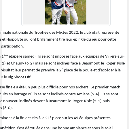
a finale nationale du Trophée des Mixtes 2022, le club était représenté
e et Hippolyte qui ont brillamment tiré leur épingle du jeu pour cette
participation.
ère
a 1
étape le samedi, ils se sont imposés face aux équipes de Villiers-sur-
-2) et Chauny (6-2) mais se sont inclinés face à Beaumont-le-Roger-Risle
e
 résultat leur permet de prendre la 2
place de la poule et d’accéder à la
ur le Big Shoot Off.
se finale a été un peu plus difficile pour nos archers. Le premier match
duits en barrage où ils se sont inclinés contre Amiens (5-4). Ils se sont
de nouveau inclinés devant à Beaumont-le-Roger-Risle (5-1) puis
 (6-0).
e
inons à la fin des tirs à la 21
place sur les 45 équipes présentes.
mpétition s’est déroulée dans une bonne ambiance et sous le soleil,