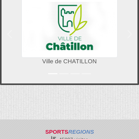
Précedent
Suiv
Ville de CHATILLON
Comité Dép
SPORTS
REGIONS