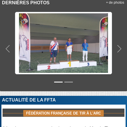
DERNIÈRES PHOTOS
+ de photos
Précedent
Sui
ACTUALITÉ DE LA FFTA
FÉDÉRATION FRANÇAISE DE TIR À L'ARC